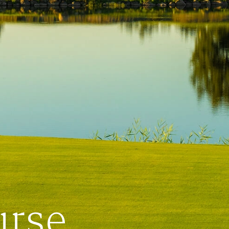
RESER
scheine
Schloss Lüdersburg ist der per
Jetzt Mitglied wer
urse