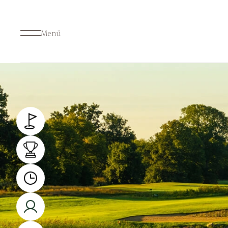
Menü
Übernachtung
New
Arrangements
Res
Golf Resort
Bus
Golfschule
Eve
Spa