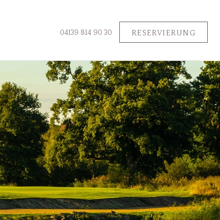
RESERVIERUNG
04139 814 90 30
d sichern Sie sich jetzt
chloss