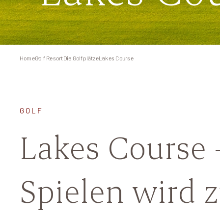
Home
Golf Resort
Die Golfplätze
Lakes Course
GOLF
Lakes Course 
Spielen wird 