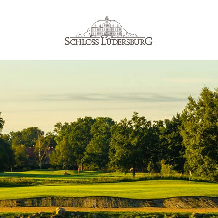
HOTEL ROOM BOOKING
Reservierung
sletter
Startzeit
Buchen Sie Ihr Wunschdatum un
taurants
Ihren Wunschtermin!
iness &
Startzeit buchen
nts
Membership at S
 & Wellness
Lüdersburg