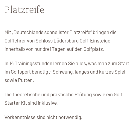
Platzreife
Gutscheine
Startzeit
Mit „Deutschlands schnellster Platzreife“ bringen die
Buchen Sie Ihr Wunschdatum und sichern Sie sich jetzt
Golflehrer von Schloss Lüdersburg Golf-Einsteiger
Ihren Wunschtermin!
innerhalb von nur drei Tagen auf den Golfplatz.
Startzeit buchen
In 14 Trainingsstunden lernen Sie alles, was man zum Start
im Golfsport benötigt: Schwung, langes und kurzes Spiel
sowie Putten.
Membership at Schloss
Die theoretische und praktische Prüfung sowie ein Golf
Lüdersburg
Starter Kit sind inklusive.
Vorkenntnisse sind nicht notwendig.
Schloss Lüdersburg ist der perfekte Heimkurs für Sie.
Jetzt Mitglied werden