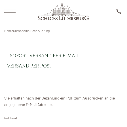
HOTEL ROOM BOOKING
Reservierung
Übernachtung
Home
Gutscheine Reservierung
Arrangements
SOFORT-VERSAND PER E-MAIL
Golf Resort
VERSAND PER POST
Golfschule
Newsletter
Restaurants
Sie erhalten nach der Bezahlung ein PDF zum Ausdrucken an die
angegebene E-Mail Adresse.
RESERVIERUNG
Business & Events
Geldwert
Spa & Wellness