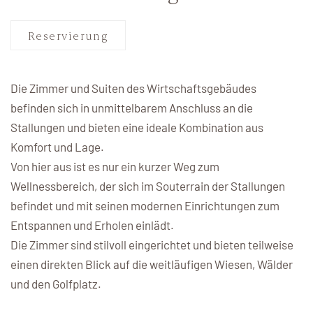
Gutscheine
Reservierung
Startzeit
Die Zimmer und Suiten des Wirtschaftsgebäudes
Buchen Sie Ihr Wunschdatum und sichern Sie sich jetzt
befinden sich in unmittelbarem Anschluss an die
Ihren Wunschtermin!
Stallungen und bieten eine ideale Kombination aus
Startzeit buchen
Komfort und Lage.
Von hier aus ist es nur ein kurzer Weg zum
Wellnessbereich, der sich im Souterrain der Stallungen
befindet und mit seinen modernen Einrichtungen zum
Membership at Schloss
Entspannen und Erholen einlädt.
Lüdersburg
Die Zimmer sind stilvoll eingerichtet und bieten teilweise
einen direkten Blick auf die weitläufigen Wiesen, Wälder
Schloss Lüdersburg ist der perfekte Heimkurs für Sie.
und den Golfplatz.
Jetzt Mitglied werden