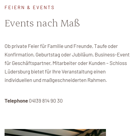
FEIERN & EVENTS
Gutscheine
Events nach Maß
Startzeit
Buchen Sie Ihr Wunschdatum und sichern Sie sich jetzt
Ob private Feier für Familie und Freunde, Taufe oder
Ihren Wunschtermin!
Konfirmation, Geburtstag oder Jubiläum, Business-Event
Startzeit buchen
für Geschäftspartner, Mitarbeiter oder Kunden – Schloss
Lüdersburg bietet für Ihre Veranstaltung einen
individuellen und maßgeschneiderten Rahmen.
Membership at Schloss
Telephone
04139 814 90 30
Lüdersburg
Schloss Lüdersburg ist der perfekte Heimkurs für Sie.
Jetzt Mitglied werden