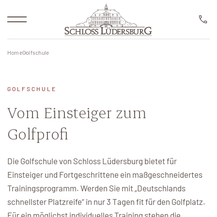
HOTEL ROOM BOOKING
Reservierung
Übernachtung
Home
Golfschule
Arrangements
GOLFSCHULE
Golf Resort
Vom Einsteiger zum
Golfschule
Golfprofi
Newsletter
Die Golfschule von Schloss Lüdersburg bietet für
Restaurants
Einsteiger und Fortgeschrittene ein maßgeschneidertes
RESERVIERUNG
Trainingsprogramm. Werden Sie mit „Deutschlands
Business & Events
schnellster Platzreife“ in nur 3 Tagen fit für den Golfplatz.
Spa & Wellness
Für ein möglichst individuelles Training stehen die