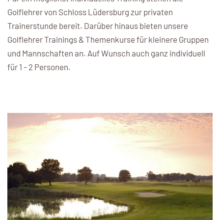
Golflehrer von Schloss Lüdersburg zur privaten
Gutscheine
Trainerstunde bereit. Darüber hinaus bieten unsere
Startzeit
Golflehrer Trainings & Themenkurse für kleinere Gruppen
und Mannschaften an. Auf Wunsch auch ganz individuell
Buchen Sie Ihr Wunschdatum und sichern Sie sich jetzt
für 1 - 2 Personen.
Ihren Wunschtermin!
Startzeit buchen
Membership at Schloss
Lüdersburg
Schloss Lüdersburg ist der perfekte Heimkurs für Sie.
Jetzt Mitglied werden