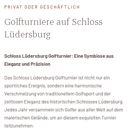
PRIVAT ODER GESCHÄFTLICH
Gutscheine
Golfturniere auf Schloss
Startzeit
Lüdersburg
Buchen Sie Ihr Wunschdatum und sichern Sie sich jetzt
Ihren Wunschtermin!
Schloss Lüdersburg Golfturnier: Eine Symbiose aus
Startzeit buchen
Eleganz und Präzision
Das Schloss Lüdersburg Golfturnier ist nicht nur ein
sportliches Ereignis, sondern eine harmonische
Membership at Schloss
Verschmelzung von traditionellem Golfsport und der
Lüdersburg
zeitlosen Eleganz des historischen Schlosses Lüdersburg.
Jedes Jahr versammeln sich Golfer aus aller Welt auf dem
Schloss Lüdersburg ist der perfekte Heimkurs für Sie.
malerischen Gelände, um an diesem exquisiten Turnier
teilzunehmen.
Jetzt Mitglied werden